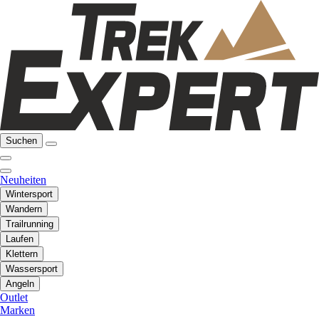
Suchen
Neuheiten
Wintersport
Wandern
Trailrunning
Laufen
Klettern
Wassersport
Angeln
Outlet
Marken