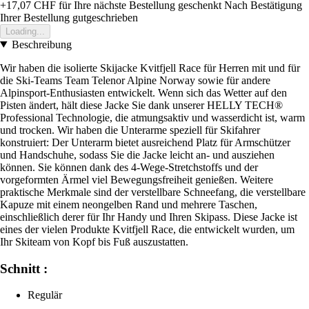
+17,07 CHF
für Ihre nächste Bestellung geschenkt
Nach Bestätigung
Ihrer Bestellung gutgeschrieben
Loading...
Beschreibung
Wir haben die isolierte Skijacke Kvitfjell Race für Herren mit und für
die Ski-Teams Team Telenor Alpine Norway sowie für andere
Alpinsport-Enthusiasten entwickelt. Wenn sich das Wetter auf den
Pisten ändert, hält diese Jacke Sie dank unserer HELLY TECH®
Professional Technologie, die atmungsaktiv und wasserdicht ist, warm
und trocken. Wir haben die Unterarme speziell für Skifahrer
konstruiert: Der Unterarm bietet ausreichend Platz für Armschützer
und Handschuhe, sodass Sie die Jacke leicht an- und ausziehen
können. Sie können dank des 4-Wege-Stretchstoffs und der
vorgeformten Ärmel viel Bewegungsfreiheit genießen. Weitere
praktische Merkmale sind der verstellbare Schneefang, die verstellbare
Kapuze mit einem neongelben Rand und mehrere Taschen,
einschließlich derer für Ihr Handy und Ihren Skipass. Diese Jacke ist
eines der vielen Produkte Kvitfjell Race, die entwickelt wurden, um
Ihr Skiteam von Kopf bis Fuß auszustatten.
Schnitt :
Regulär