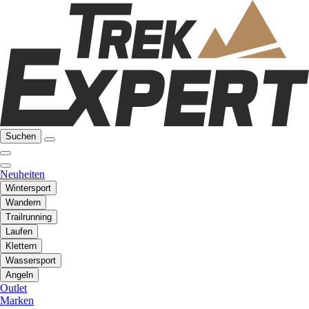
Suchen
Neuheiten
Wintersport
Wandern
Trailrunning
Laufen
Klettern
Wassersport
Angeln
Outlet
Marken