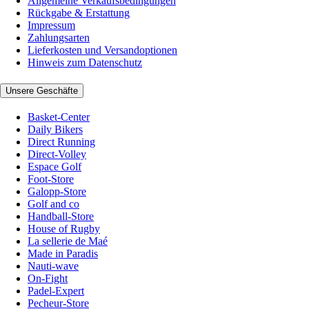
Allgemeine Verkaufsbedingungen
Rückgabe & Erstattung
Impressum
Zahlungsarten
Lieferkosten und Versandoptionen
Hinweis zum Datenschutz
Unsere Geschäfte
Basket-Center
Daily Bikers
Direct Running
Direct-Volley
Espace Golf
Foot-Store
Galopp-Store
Golf and co
Handball-Store
House of Rugby
La sellerie de Maé
Made in Paradis
Nauti-wave
On-Fight
Padel-Expert
Pecheur-Store