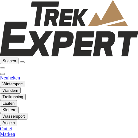
Suchen
Neuheiten
Wintersport
Wandern
Trailrunning
Laufen
Klettern
Wassersport
Angeln
Outlet
Marken