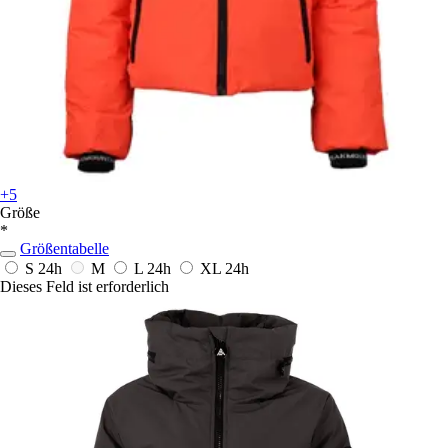
+5
Größe
*
Größentabelle
S
24h
M
L
24h
XL
24h
Dieses Feld ist erforderlich