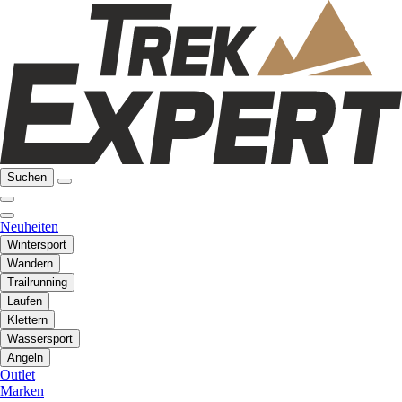
Suchen
Neuheiten
Wintersport
Wandern
Trailrunning
Laufen
Klettern
Wassersport
Angeln
Outlet
Marken