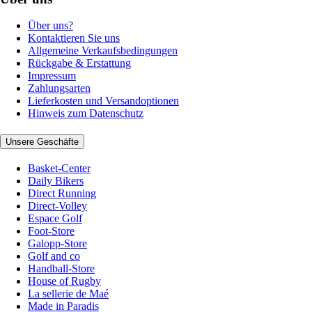
Über uns?
Kontaktieren Sie uns
Allgemeine Verkaufsbedingungen
Rückgabe & Erstattung
Impressum
Zahlungsarten
Lieferkosten und Versandoptionen
Hinweis zum Datenschutz
Unsere Geschäfte
Basket-Center
Daily Bikers
Direct Running
Direct-Volley
Espace Golf
Foot-Store
Galopp-Store
Golf and co
Handball-Store
House of Rugby
La sellerie de Maé
Made in Paradis