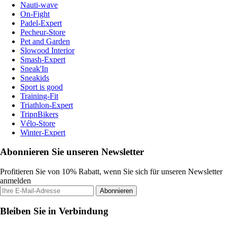
Nauti-wave
On-Fight
Padel-Expert
Pecheur-Store
Pet and Garden
Slowood Interior
Smash-Expert
Sneak'In
Sneakids
Sport is good
Training-Fit
Triathlon-Expert
TripnBikers
Vélo-Store
Winter-Expert
Abonnieren Sie unseren Newsletter
Profitieren Sie von 10% Rabatt, wenn Sie sich für unseren Newsletter
anmelden
Abonnieren
Bleiben Sie in Verbindung