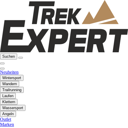
Suchen
Neuheiten
Wintersport
Wandern
Trailrunning
Laufen
Klettern
Wassersport
Angeln
Outlet
Marken