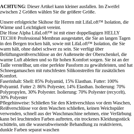
ACHTUNG
: Dieser Artikel kann kleiner ausfallen. Im Zweifel
zwischen 2 Größen wählen Sie die größere Größe.
Unsere erfolgreiche Skihose für Herren mit LifaLoft™ Isolation, die
Wärme und Leichtigkeit vereint.
Die Hose Alpha LifaLoft™ ist mit einer doppellagigen HELLY
TECH® Professional Membran ausgestattet, die Sie an langen Tagen
in den Bergen trocken hält, sowie mit LifaLoft™ Isolation, die Sie
warm hält, ohne dabei schwer zu sein. Sie verfügt über
Belüftungsreißverschlüsse an der Außenseite der Oberschenkel, die
warme Luft ableiten und so für hohen Komfort sorgen. Sie ist an der
Taille verstellbar, um eine perfekte Passform zu gewährleisten, und hat
Schneegamaschen mit rutschfesten Silikonstreifen für zusätzlichen
Komfort.
Faserinhalt: Shell: 85% Polyamid, 15% Elasthan. Futter: 100%
Polyamid. Futter 2: 86% Polyester, 14% Elasthan. Isolierung: 70%
Polypropylen, 30% Polyester. Isolierung: 70% Polyester (recycelt),
30% Polyester
Pflegehinweise: Schließen Sie den Klettverschluss vor dem Waschen,
Reißverschlüsse vor dem Waschen schließen, keinen Weichspüler
verwenden, schnell aus der Waschmaschine nehmen, eine Verfärbung
kann bei leuchtenden Farben auftreten, ein trockenes Kleidungsstück
schütteln, um die wasserabweisende Behandlung zu reaktivieren,
dunkle Farben separat waschen