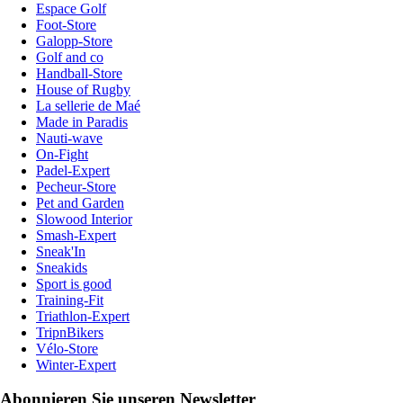
Espace Golf
Foot-Store
Galopp-Store
Golf and co
Handball-Store
House of Rugby
La sellerie de Maé
Made in Paradis
Nauti-wave
On-Fight
Padel-Expert
Pecheur-Store
Pet and Garden
Slowood Interior
Smash-Expert
Sneak'In
Sneakids
Sport is good
Training-Fit
Triathlon-Expert
TripnBikers
Vélo-Store
Winter-Expert
Abonnieren Sie unseren Newsletter