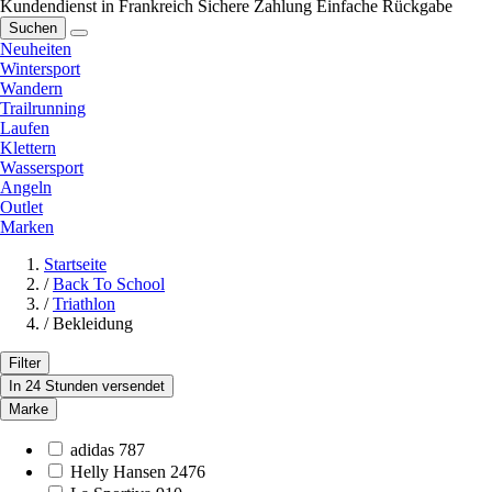
Kundendienst in Frankreich
Sichere Zahlung
Einfache Rückgabe
Suchen
Neuheiten
Wintersport
Wandern
Trailrunning
Laufen
Klettern
Wassersport
Angeln
Outlet
Marken
Startseite
/
Back To School
/
Triathlon
/
Bekleidung
Filter
In 24 Stunden versendet
Marke
adidas
787
Helly Hansen
2476