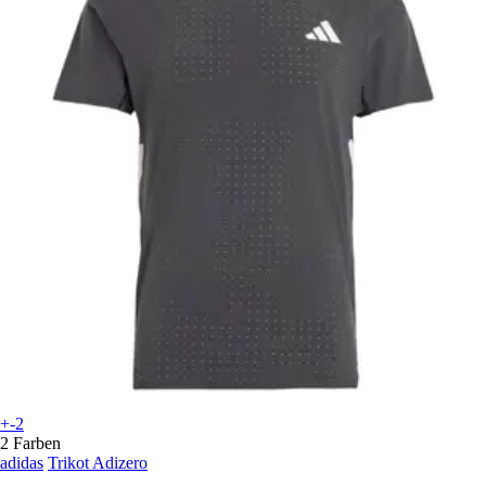
+-2
2 Farben
adidas
Trikot Adizero