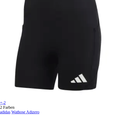
+-2
2 Farben
adidas
Wathose Adizero