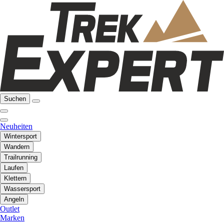
Suchen
Neuheiten
Wintersport
Wandern
Trailrunning
Laufen
Klettern
Wassersport
Angeln
Outlet
Marken