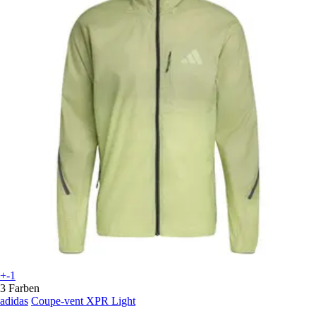
+-1
3 Farben
adidas
Coupe-vent XPR Light