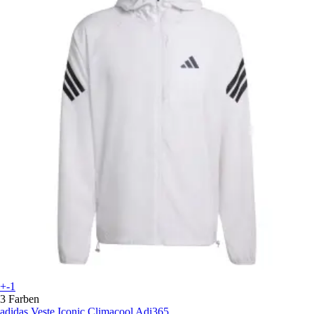
+-1
3 Farben
adidas
Veste Iconic Climacool Adi365