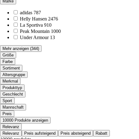
Marke
adidas
787
Helly Hansen
2476
La Sportiva
910
Peak Mountain
1000
Under Armour
13
Mehr anzeigen
(344)
Größe
Farbe
Sortiment
Altersgruppe
Merkmal
Produkttyp
Geschlecht
Sport
Mannschaft
Preis
10000 Produkte anzeigen
Relevanz
Relevanz
Preis aufsteigend
Preis absteigend
Rabatt