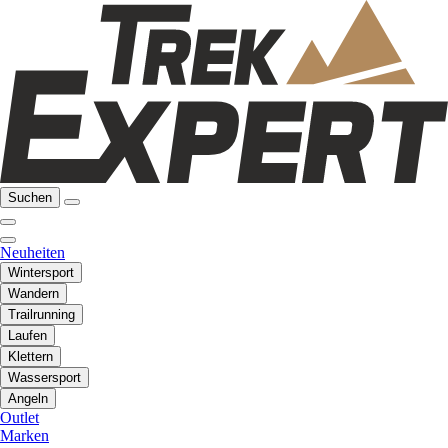
Suchen
Neuheiten
Wintersport
Wandern
Trailrunning
Laufen
Klettern
Wassersport
Angeln
Outlet
Marken