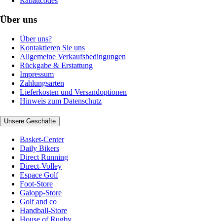
Rabattcodes
Über uns
Über uns?
Kontaktieren Sie uns
Allgemeine Verkaufsbedingungen
Rückgabe & Erstattung
Impressum
Zahlungsarten
Lieferkosten und Versandoptionen
Hinweis zum Datenschutz
Unsere Geschäfte
Basket-Center
Daily Bikers
Direct Running
Direct-Volley
Espace Golf
Foot-Store
Galopp-Store
Golf and co
Handball-Store
House of Rugby