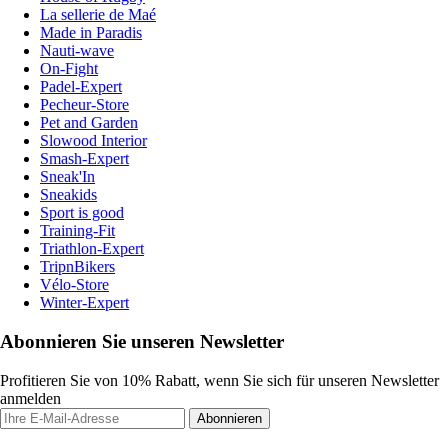
La sellerie de Maé
Made in Paradis
Nauti-wave
On-Fight
Padel-Expert
Pecheur-Store
Pet and Garden
Slowood Interior
Smash-Expert
Sneak'In
Sneakids
Sport is good
Training-Fit
Triathlon-Expert
TripnBikers
Vélo-Store
Winter-Expert
Abonnieren Sie unseren Newsletter
Profitieren Sie von 10% Rabatt, wenn Sie sich für unseren Newsletter
anmelden
Abonnieren