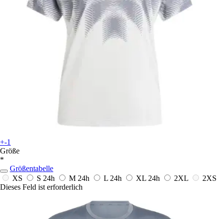
+-1
Größe
*
Größentabelle
XS
S
24h
M
24h
L
24h
XL
24h
2XL
2XS
Dieses Feld ist erforderlich