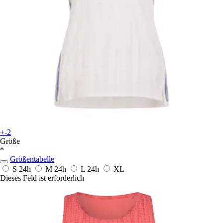
+-2
Größe
*
Größentabelle
S
24h
M
24h
L
24h
XL
Dieses Feld ist erforderlich