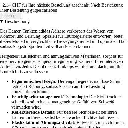
+2,14 CHF
für Ihre nächste Bestellung geschenkt
Nach Bestätigung
Ihrer Bestellung gutgeschrieben
Loading...
Beschreibung
Das Damen Tanktop adidas Adizero verkörpert das Wesen von
Komfort und Leistung. Speziell für Laufbegeisterte entworfen, bietet
dieses Modell unvergleichliche Bewegungsfreiheit und optimalen Halt,
sodass Sie jede Sporteinheit voll auskosten können.
Hergestellt aus leichten und atmungsaktiven Materialien, sorgt es für
eine hervorragende Temperaturregulierung während Ihrer intensiven
Aktivitäten. Jedes Detail dieses Tanktops wurde durchdacht, um Ihr
Lauferlebnis zu verbessern:
Ergonomisches Design:
Der enganliegende, nahtlose Schnitt
reduziert Reibung, sodass Sie sich auf Ihre Leistung
konzentrieren können.
Feuchtigkeitsmanagement-Technologie:
Der Stoff trocknet
schnell, wodurch das unangenehme Gefühl von Schweiß
vermieden wird.
Reflektierende Details:
Für bessere Sichtbarkeit bei Ihren
Läufen im Freien, selbst bei schwachen Lichtverhältnissen.
Elastizität und Atmungsaktivität:
Entworfen, um sich Ihrem
Körper anzupassen und gleichzeitig eine effektive