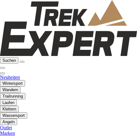
Suchen
Neuheiten
Wintersport
Wandern
Trailrunning
Laufen
Klettern
Wassersport
Angeln
Outlet
Marken