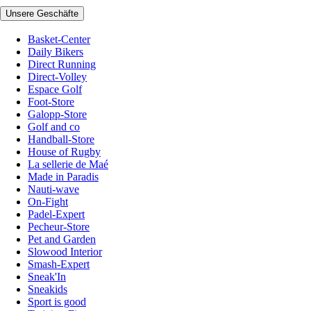
Unsere Geschäfte
Basket-Center
Daily Bikers
Direct Running
Direct-Volley
Espace Golf
Foot-Store
Galopp-Store
Golf and co
Handball-Store
House of Rugby
La sellerie de Maé
Made in Paradis
Nauti-wave
On-Fight
Padel-Expert
Pecheur-Store
Pet and Garden
Slowood Interior
Smash-Expert
Sneak'In
Sneakids
Sport is good