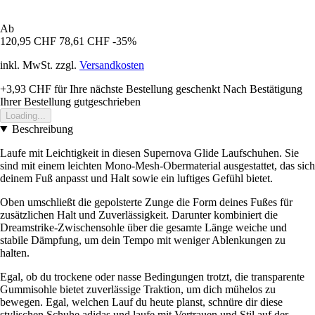
Ab
120,95 CHF
78,61 CHF
-35%
inkl. MwSt. zzgl.
Versandkosten
+3,93 CHF
für Ihre nächste Bestellung geschenkt
Nach Bestätigung
Ihrer Bestellung gutgeschrieben
Loading...
Beschreibung
Laufe mit Leichtigkeit in diesen Supernova Glide Laufschuhen. Sie
sind mit einem leichten Mono-Mesh-Obermaterial ausgestattet, das sich
deinem Fuß anpasst und Halt sowie ein luftiges Gefühl bietet.
Oben umschließt die gepolsterte Zunge die Form deines Fußes für
zusätzlichen Halt und Zuverlässigkeit. Darunter kombiniert die
Dreamstrike-Zwischensohle über die gesamte Länge weiche und
stabile Dämpfung, um dein Tempo mit weniger Ablenkungen zu
halten.
Egal, ob du trockene oder nasse Bedingungen trotzt, die transparente
Gummisohle bietet zuverlässige Traktion, um dich mühelos zu
bewegen. Egal, welchen Lauf du heute planst, schnüre dir diese
stylischen Schuhe adidas und laufe mit Vertrauen und Stil auf der