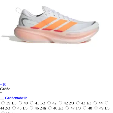
+10
Größe
*
Größentabelle
39 1/3
40
41 1/3
42
42 2/3
43 1/3
44
44 2/3
45 1/3
46
24h
46 2/3
47 1/3
48
49 1/3