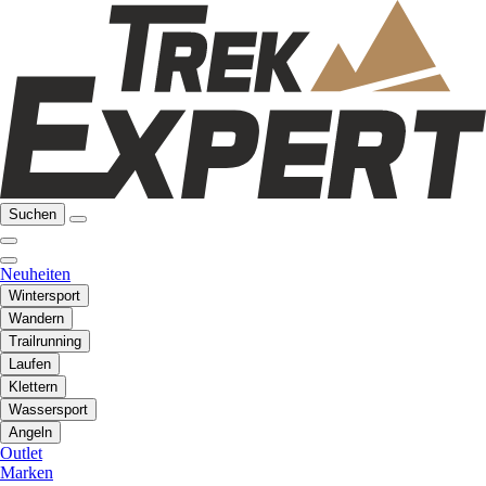
Suchen
Neuheiten
Wintersport
Wandern
Trailrunning
Laufen
Klettern
Wassersport
Angeln
Outlet
Marken