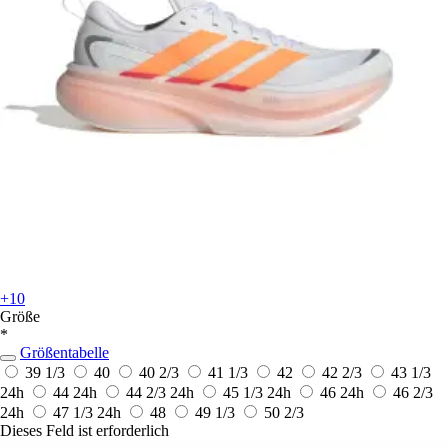
+10
Größe
*
Größentabelle
39 1/3
40
40 2/3
41 1/3
42
42 2/3
43 1/3
24h
44
24h
44 2/3
24h
45 1/3
24h
46
24h
46 2/3
24h
47 1/3
24h
48
49 1/3
50 2/3
Dieses Feld ist erforderlich