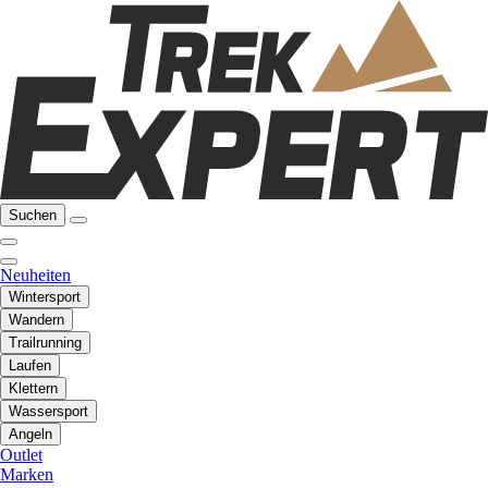
Suchen
Neuheiten
Wintersport
Wandern
Trailrunning
Laufen
Klettern
Wassersport
Angeln
Outlet
Marken