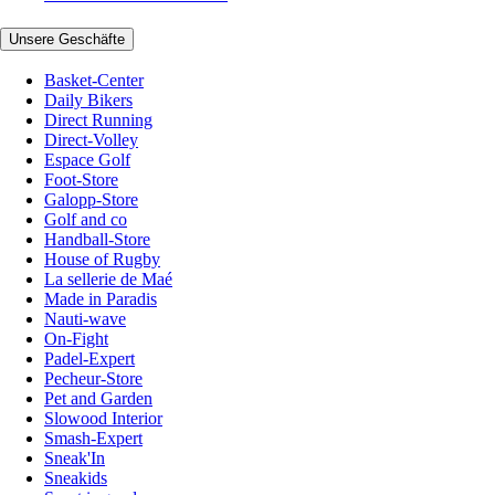
Unsere Geschäfte
Basket-Center
Daily Bikers
Direct Running
Direct-Volley
Espace Golf
Foot-Store
Galopp-Store
Golf and co
Handball-Store
House of Rugby
La sellerie de Maé
Made in Paradis
Nauti-wave
On-Fight
Padel-Expert
Pecheur-Store
Pet and Garden
Slowood Interior
Smash-Expert
Sneak'In
Sneakids