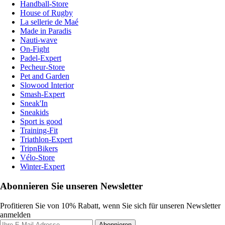
Handball-Store
House of Rugby
La sellerie de Maé
Made in Paradis
Nauti-wave
On-Fight
Padel-Expert
Pecheur-Store
Pet and Garden
Slowood Interior
Smash-Expert
Sneak'In
Sneakids
Sport is good
Training-Fit
Triathlon-Expert
TripnBikers
Vélo-Store
Winter-Expert
Abonnieren Sie unseren Newsletter
Profitieren Sie von 10% Rabatt, wenn Sie sich für unseren Newsletter
anmelden
Abonnieren