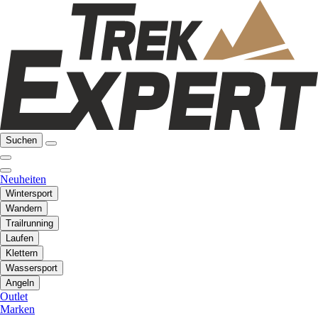
Suchen
Neuheiten
Wintersport
Wandern
Trailrunning
Laufen
Klettern
Wassersport
Angeln
Outlet
Marken