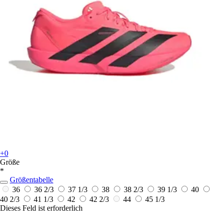
+0
Größe
*
Größentabelle
36
36 2/3
37 1/3
38
38 2/3
39 1/3
40
40 2/3
41 1/3
42
42 2/3
44
45 1/3
Dieses Feld ist erforderlich