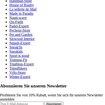
Handball-Store
House of Rugby
La sellerie de Maé
Made in Paradis
Nauti-wave
On-Fight
Padel-Expert
Pecheur-Store
Pet and Garden
Slowood Interior
Smash-Expert
Sneak'In
Sneakids
Sport is good
Training-Fit
Triathlon-Expert
TripnBikers
Vélo-Store
Winter-Expert
Abonnieren Sie unseren Newsletter
Profitieren Sie von 10% Rabatt, wenn Sie sich für unseren Newsletter
anmelden
Abonnieren