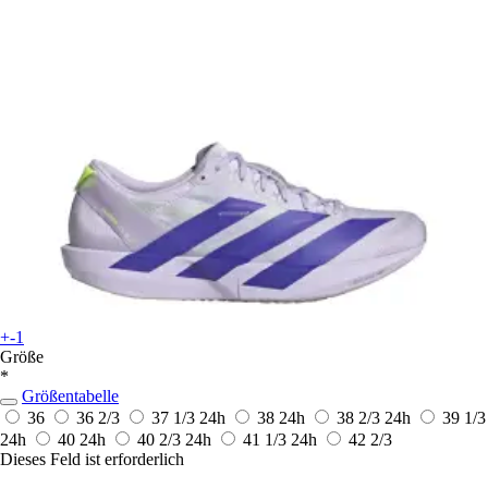
+-1
Größe
*
Größentabelle
36
36 2/3
37 1/3
24h
38
24h
38 2/3
24h
39 1/3
24h
40
24h
40 2/3
24h
41 1/3
24h
42 2/3
Dieses Feld ist erforderlich