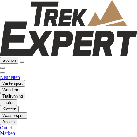
Suchen
Neuheiten
Wintersport
Wandern
Trailrunning
Laufen
Klettern
Wassersport
Angeln
Outlet
Marken