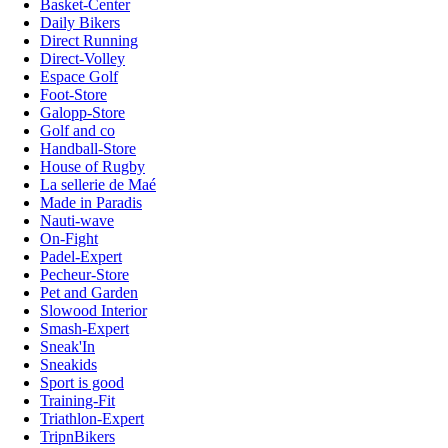
Basket-Center
Daily Bikers
Direct Running
Direct-Volley
Espace Golf
Foot-Store
Galopp-Store
Golf and co
Handball-Store
House of Rugby
La sellerie de Maé
Made in Paradis
Nauti-wave
On-Fight
Padel-Expert
Pecheur-Store
Pet and Garden
Slowood Interior
Smash-Expert
Sneak'In
Sneakids
Sport is good
Training-Fit
Triathlon-Expert
TripnBikers