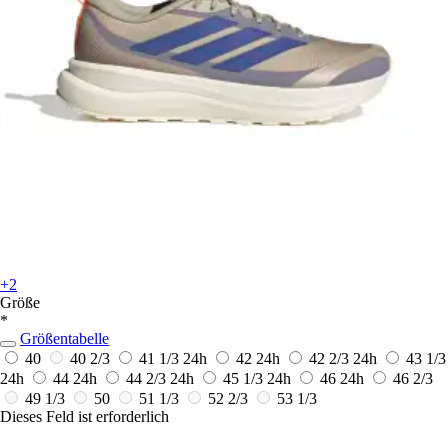
+2
Größe
*
Größentabelle
40
40 2/3
41 1/3
24h
42
24h
42 2/3
24h
43 1/3
24h
44
24h
44 2/3
24h
45 1/3
24h
46
24h
46 2/3
49 1/3
50
51 1/3
52 2/3
53 1/3
Dieses Feld ist erforderlich