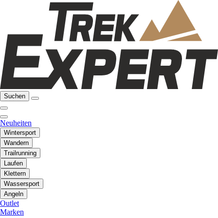
Suchen
Neuheiten
Wintersport
Wandern
Trailrunning
Laufen
Klettern
Wassersport
Angeln
Outlet
Marken