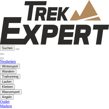
Suchen
Neuheiten
Wintersport
Wandern
Trailrunning
Laufen
Klettern
Wassersport
Angeln
Outlet
Marken