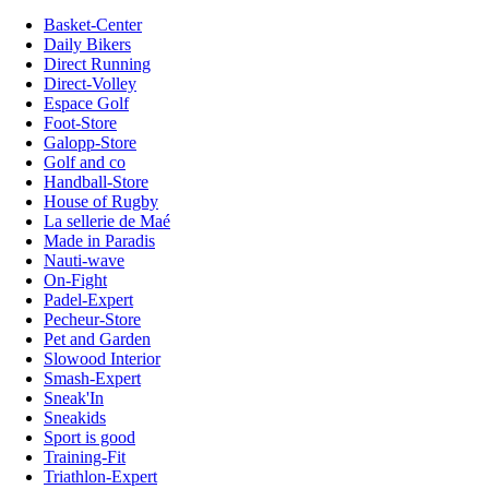
Basket-Center
Daily Bikers
Direct Running
Direct-Volley
Espace Golf
Foot-Store
Galopp-Store
Golf and co
Handball-Store
House of Rugby
La sellerie de Maé
Made in Paradis
Nauti-wave
On-Fight
Padel-Expert
Pecheur-Store
Pet and Garden
Slowood Interior
Smash-Expert
Sneak'In
Sneakids
Sport is good
Training-Fit
Triathlon-Expert