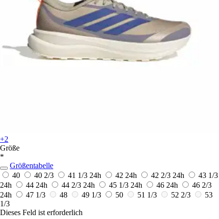
+2
Größe
*
Größentabelle
40
40 2/3
41 1/3
24h
42
24h
42 2/3
24h
43 1/3
24h
44
24h
44 2/3
24h
45 1/3
24h
46
24h
46 2/3
24h
47 1/3
48
49 1/3
50
51 1/3
52 2/3
53
1/3
Dieses Feld ist erforderlich