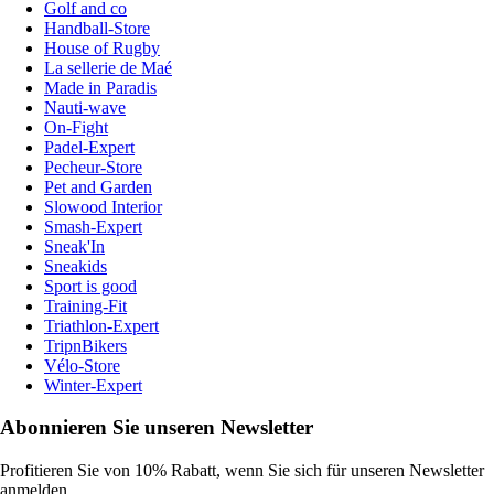
Golf and co
Handball-Store
House of Rugby
La sellerie de Maé
Made in Paradis
Nauti-wave
On-Fight
Padel-Expert
Pecheur-Store
Pet and Garden
Slowood Interior
Smash-Expert
Sneak'In
Sneakids
Sport is good
Training-Fit
Triathlon-Expert
TripnBikers
Vélo-Store
Winter-Expert
Abonnieren Sie unseren Newsletter
Profitieren Sie von 10% Rabatt, wenn Sie sich für unseren Newsletter
anmelden