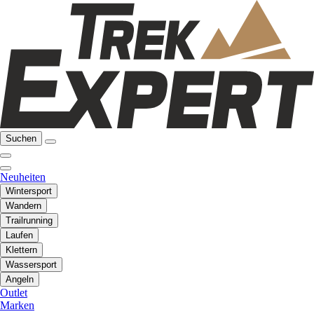
Suchen
Neuheiten
Wintersport
Wandern
Trailrunning
Laufen
Klettern
Wassersport
Angeln
Outlet
Marken