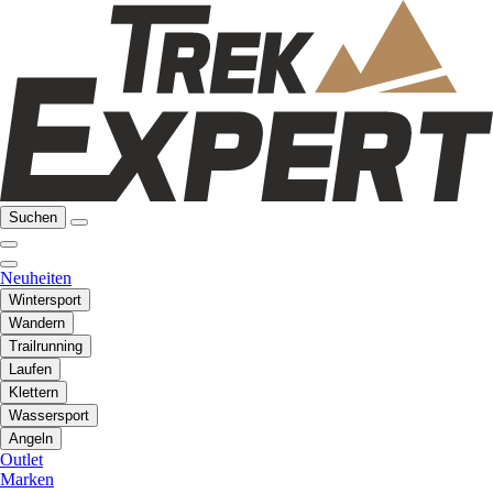
Suchen
Neuheiten
Wintersport
Wandern
Trailrunning
Laufen
Klettern
Wassersport
Angeln
Outlet
Marken