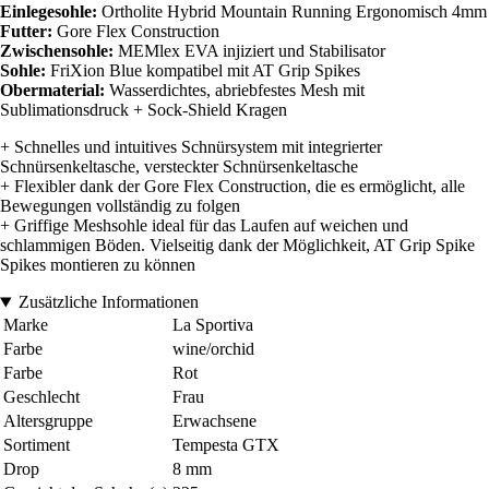
Einlegesohle:
Ortholite Hybrid Mountain Running Ergonomisch 4mm
Futter:
Gore Flex Construction
Zwischensohle:
MEMlex EVA injiziert und Stabilisator
Sohle:
FriXion Blue kompatibel mit AT Grip Spikes
Obermaterial:
Wasserdichtes, abriebfestes Mesh mit
Sublimationsdruck + Sock-Shield Kragen
+ Schnelles und intuitives Schnürsystem mit integrierter
Schnürsenkeltasche, versteckter Schnürsenkeltasche
+ Flexibler dank der Gore Flex Construction, die es ermöglicht, alle
Bewegungen vollständig zu folgen
+ Griffige Meshsohle ideal für das Laufen auf weichen und
schlammigen Böden. Vielseitig dank der Möglichkeit, AT Grip Spike
Spikes montieren zu können
Zusätzliche Informationen
Marke
La Sportiva
Farbe
wine/orchid
Farbe
Rot
Geschlecht
Frau
Altersgruppe
Erwachsene
Sortiment
Tempesta GTX
Drop
8 mm