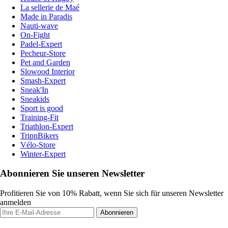
La sellerie de Maé
Made in Paradis
Nauti-wave
On-Fight
Padel-Expert
Pecheur-Store
Pet and Garden
Slowood Interior
Smash-Expert
Sneak'In
Sneakids
Sport is good
Training-Fit
Triathlon-Expert
TripnBikers
Vélo-Store
Winter-Expert
Abonnieren Sie unseren Newsletter
Profitieren Sie von 10% Rabatt, wenn Sie sich für unseren Newsletter
anmelden
Abonnieren