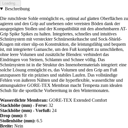
Loading...
Beschreibung
Die rutschfeste Sohle ermöglicht es, optimal auf glatten Oberflächen zu
agieren und den Grip auf unebenen oder vereisten Böden dank der
ausgeprägten Stollen und der Kompatibilität mit den abnehmbaren AT-
Grip Spike Spikes zu halten. Integriertes, schnelles und intuitives
Schnürsystem mit versteckter Schnürsenkeltasche und Sock-Shield-
Kragen mit einer slip-on Konstruktion, die leistungsfähig und bequem
ist, mit integrierter Gamasche, um den Fuß komplett zu umschließen,
ohne leere Volumen und zusätzliche Blenden: verhindert das
Eindringen von Steinen, Schlamm und Schnee völlig. Das
Schnürsystem ist in die Struktur des Innenobermaterials integriert: eine
solche Lösung ermöglicht es, das Volumen und den Grip am Fuß
anzupassen für ein präzises und stabiles Laufen. Das vollständige
Fehlen von äußeren Nähten und die hyperflexible, wasserdichte und
atmungsaktive GORE-TEX Membran macht Tempesta zum idealen
Schuh für die sportliche Vorbereitung in den Wintermonaten.
Wasserdichte Membran:
GORE-TEX Extended Comfort
Stackhöhe (mm) - Ferse:
32
Stackhöhe (mm) - Vorfuß:
24
Drop (mm):
8
Stollenhöhe (mm):
6.5
Breite:
Nein