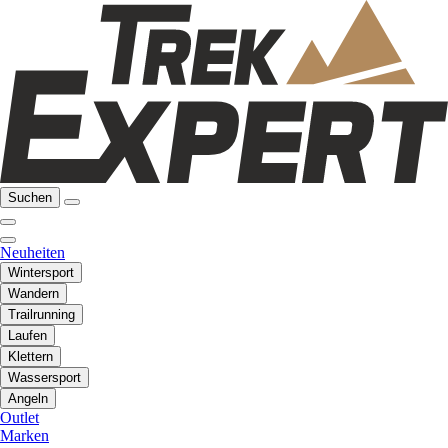
Suchen
Neuheiten
Wintersport
Wandern
Trailrunning
Laufen
Klettern
Wassersport
Angeln
Outlet
Marken