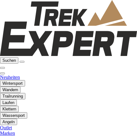
Suchen
Neuheiten
Wintersport
Wandern
Trailrunning
Laufen
Klettern
Wassersport
Angeln
Outlet
Marken