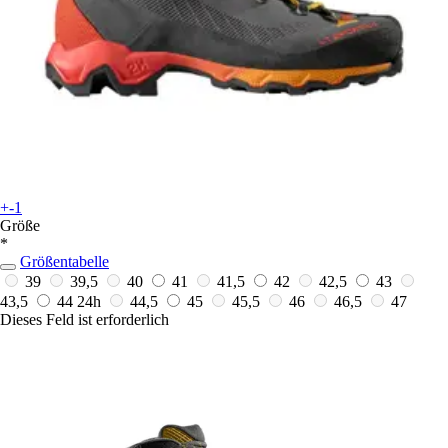
+-1
Größe
*
Größentabelle
39
39,5
40
41
41,5
42
42,5
43
43,5
44
24h
44,5
45
45,5
46
46,5
47
Dieses Feld ist erforderlich