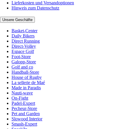
Lieferkosten und Versandoptionen
Hinweis zum Datenschutz
Unsere Geschäfte
Basket-Center
Daily Bikers
Direct Running
Direct-Volley
Espace Golf
Foot-Store
Galopp-Store
Golf and co
Handball-Store
House of Rugby
La sellerie de Maé
Made in Paradis
Nauti-wave
On-Fight
Padel-Expert
Pecheur-Store
Pet and Garden
Slowood Interior
Smash-Expert