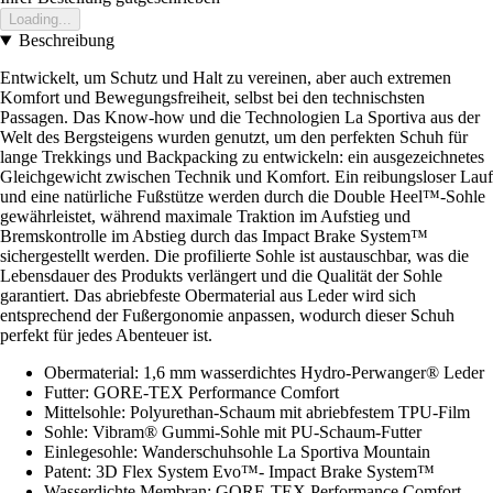
Loading...
Beschreibung
Entwickelt, um Schutz und Halt zu vereinen, aber auch extremen
Komfort und Bewegungsfreiheit, selbst bei den technischsten
Passagen. Das Know-how und die Technologien La Sportiva aus der
Welt des Bergsteigens wurden genutzt, um den perfekten Schuh für
lange Trekkings und Backpacking zu entwickeln: ein ausgezeichnetes
Gleichgewicht zwischen Technik und Komfort. Ein reibungsloser Lauf
und eine natürliche Fußstütze werden durch die Double Heel™-Sohle
gewährleistet, während maximale Traktion im Aufstieg und
Bremskontrolle im Abstieg durch das Impact Brake System™
sichergestellt werden. Die profilierte Sohle ist austauschbar, was die
Lebensdauer des Produkts verlängert und die Qualität der Sohle
garantiert. Das abriebfeste Obermaterial aus Leder wird sich
entsprechend der Fußergonomie anpassen, wodurch dieser Schuh
perfekt für jedes Abenteuer ist.
Obermaterial: 1,6 mm wasserdichtes Hydro-Perwanger® Leder
Futter: GORE-TEX Performance Comfort
Mittelsohle: Polyurethan-Schaum mit abriebfestem TPU-Film
Sohle: Vibram® Gummi-Sohle mit PU-Schaum-Futter
Einlegesohle: Wanderschuhsohle La Sportiva Mountain
Patent: 3D Flex System Evo™- Impact Brake System™
Wasserdichte Membran: GORE-TEX Performance Comfort