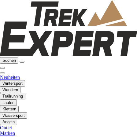
Suchen
Neuheiten
Wintersport
Wandern
Trailrunning
Laufen
Klettern
Wassersport
Angeln
Outlet
Marken