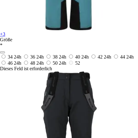
+3
Größe
*
34
24h
36
24h
38
24h
40
24h
42
24h
44
24h
46
24h
48
24h
50
24h
52
Dieses Feld ist erforderlich