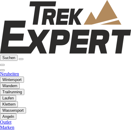
Suchen
Neuheiten
Wintersport
Wandern
Trailrunning
Laufen
Klettern
Wassersport
Angeln
Outlet
Marken