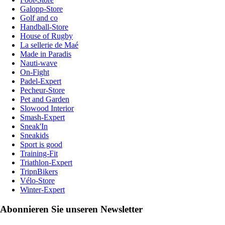
Galopp-Store
Golf and co
Handball-Store
House of Rugby
La sellerie de Maé
Made in Paradis
Nauti-wave
On-Fight
Padel-Expert
Pecheur-Store
Pet and Garden
Slowood Interior
Smash-Expert
Sneak'In
Sneakids
Sport is good
Training-Fit
Triathlon-Expert
TripnBikers
Vélo-Store
Winter-Expert
Abonnieren Sie unseren Newsletter