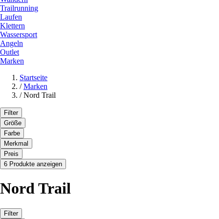
Trailrunning
Laufen
Klettern
Wassersport
Angeln
Outlet
Marken
Startseite
/
Marken
/
Nord Trail
Filter
Größe
Farbe
Merkmal
Preis
6 Produkte anzeigen
Nord Trail
Filter