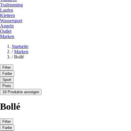
Trailrunning
Laufen
Klettern
Wassersport
Angeln
Outlet
Marken
Startseite
/
Marken
/
Bollé
Filter
Farbe
Sport
Preis
19 Produkte anzeigen
Bollé
Filter
Farbe