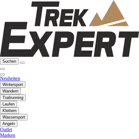
Suchen
Neuheiten
Wintersport
Wandern
Trailrunning
Laufen
Klettern
Wassersport
Angeln
Outlet
Marken