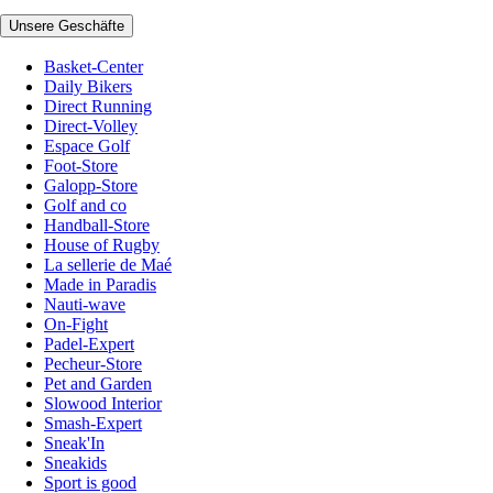
Unsere Geschäfte
Basket-Center
Daily Bikers
Direct Running
Direct-Volley
Espace Golf
Foot-Store
Galopp-Store
Golf and co
Handball-Store
House of Rugby
La sellerie de Maé
Made in Paradis
Nauti-wave
On-Fight
Padel-Expert
Pecheur-Store
Pet and Garden
Slowood Interior
Smash-Expert
Sneak'In
Sneakids
Sport is good