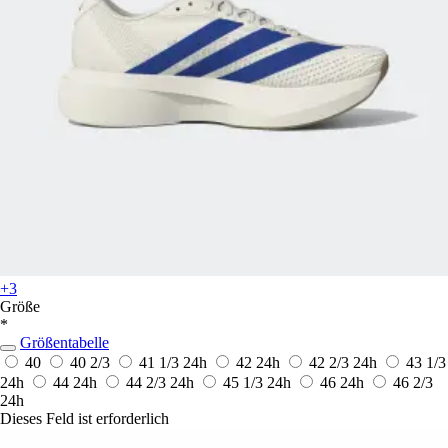
+3
Größe
*
Größentabelle
40
40 2/3
41 1/3
24h
42
24h
42 2/3
24h
43 1/3
24h
44
24h
44 2/3
24h
45 1/3
24h
46
24h
46 2/3
24h
Dieses Feld ist erforderlich