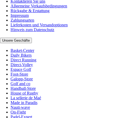
Kontaktieren Sie uns
Allgemeine Verkaufsbedingungen
Rückgabe & Erstattung
Impressum
Zahlungsarten
Lieferkosten und Versandoptionen
Hinweis zum Datenschutz
Unsere Geschäfte
Basket-Center
Daily Bikers
Direct Running
Direct-Volley
Espace Golf
Foot-Store
Galopp-Store
Golf and co
Handball-Store
House of Rugby
La sellerie de Maé
Made in Paradis
Nauti-wave
On-Fight
Padel-Expert