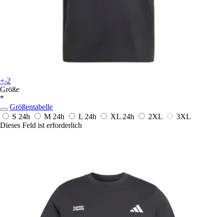
+-2
Größe
*
Größentabelle
S
24h
M
24h
L
24h
XL
24h
2XL
3XL
Dieses Feld ist erforderlich