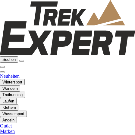
Suchen
Neuheiten
Wintersport
Wandern
Trailrunning
Laufen
Klettern
Wassersport
Angeln
Outlet
Marken