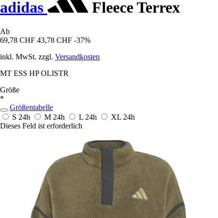
adidas
Fleece Terrex
Ab
69,78 CHF
43,78 CHF
-37%
inkl. MwSt. zzgl.
Versandkosten
MT ESS HP OLISTR
Größe
*
Größentabelle
S
24h
M
24h
L
24h
XL
24h
Dieses Feld ist erforderlich