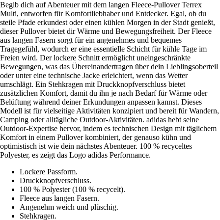
Begib dich auf Abenteuer mit dem langen Fleece-Pullover Terrex
Multi, entworfen für Komfortliebhaber und Entdecker. Egal, ob du
steile Pfade erkundest oder einen kühlen Morgen in der Stadt genießt,
dieser Pullover bietet dir Wärme und Bewegungsfreiheit. Der Fleece
aus langen Fasern sorgt für ein angenehmes und bequemes
Tragegefühl, wodurch er eine essentielle Schicht für kühle Tage im
Freien wird. Der lockere Schnitt ermöglicht uneingeschränkte
Bewegungen, was das Übereinandertragen über dein Lieblingsoberteil
oder unter eine technische Jacke erleichtert, wenn das Wetter
umschlägt. Ein Stehkragen mit Druckknopfverschluss bietet
zusätzlichen Komfort, damit du ihn je nach Bedarf für Wärme oder
Belüftung während deiner Erkundungen anpassen kannst. Dieses
Modell ist für vielseitige Aktivitäten konzipiert und bereit für Wandern,
Camping oder alltägliche Outdoor-Aktivitäten. adidas hebt seine
Outdoor-Expertise hervor, indem es technischen Design mit täglichem
Komfort in einem Pullover kombiniert, der genauso kühn und
optimistisch ist wie dein nächstes Abenteuer. 100 % recyceltes
Polyester, es zeigt das Logo adidas Performance.
Lockere Passform.
Druckknopfverschluss.
100 % Polyester (100 % recycelt).
Fleece aus langen Fasern.
Angenehm weich und plüschig.
Stehkragen.