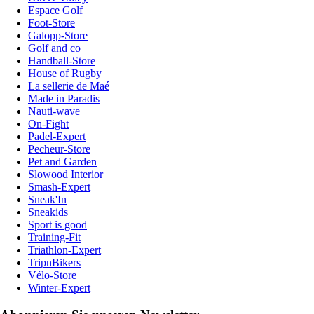
Espace Golf
Foot-Store
Galopp-Store
Golf and co
Handball-Store
House of Rugby
La sellerie de Maé
Made in Paradis
Nauti-wave
On-Fight
Padel-Expert
Pecheur-Store
Pet and Garden
Slowood Interior
Smash-Expert
Sneak'In
Sneakids
Sport is good
Training-Fit
Triathlon-Expert
TripnBikers
Vélo-Store
Winter-Expert