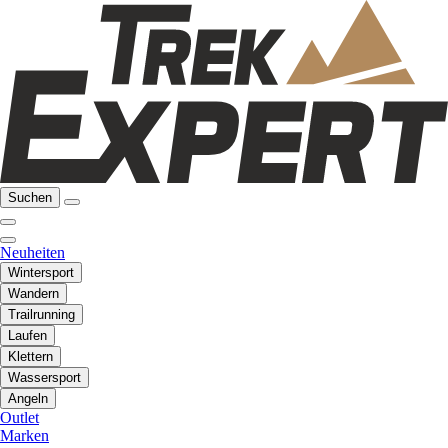
Suchen
Neuheiten
Wintersport
Wandern
Trailrunning
Laufen
Klettern
Wassersport
Angeln
Outlet
Marken