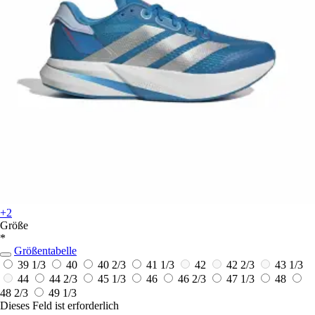
+2
Größe
*
Größentabelle
39 1/3
40
40 2/3
41 1/3
42
42 2/3
43 1/3
44
44 2/3
45 1/3
46
46 2/3
47 1/3
48
48 2/3
49 1/3
Dieses Feld ist erforderlich