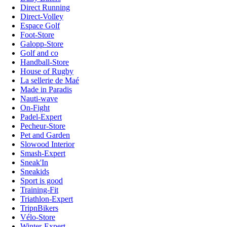
Direct Running
Direct-Volley
Espace Golf
Foot-Store
Galopp-Store
Golf and co
Handball-Store
House of Rugby
La sellerie de Maé
Made in Paradis
Nauti-wave
On-Fight
Padel-Expert
Pecheur-Store
Pet and Garden
Slowood Interior
Smash-Expert
Sneak'In
Sneakids
Sport is good
Training-Fit
Triathlon-Expert
TripnBikers
Vélo-Store
Winter-Expert