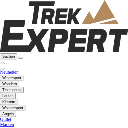
Suchen
Neuheiten
Wintersport
Wandern
Trailrunning
Laufen
Klettern
Wassersport
Angeln
Outlet
Marken