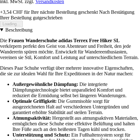
inkl. MwSt. zzgl.
Versandkosten
+3,54 CHF
für Ihre nächste Bestellung geschenkt
Nach Bestätigung
Ihrer Bestellung gutgeschrieben
Loading...
Beschreibung
Die
Frauen Wanderschuhe adidas Terrex Free Hiker SL
verkörpern perfekt den Geist von Abenteuer und Freiheit, den jede
Wandererin spüren möchte. Entwickelt für Wandereenthusiasten,
vereinen sie Stil, Komfort und Leistung auf unterschiedlichem Terrain.
Dieses Paar Schuhe verfügt über mehrere innovative Eigenschaften,
die sie zur idealen Wahl für Ihre Expeditionen in der Natur machen:
Außergewöhnliche Dämpfung:
Die integrierte
Dämpfungstechnologie bietet unparalleled Komfort und
reduziert die Ermüdung selbst bei längeren Wanderungen.
Optimale Griffigkeit:
Die Gummisohle sorgt für
ausgezeichneten Halt auf verschiedenen Untergründen und
garantiert erhöhte Stabilität auf steilen Terrain.
Atmungsaktivität:
Hergestellt aus atmungsaktiven Materialien,
ermöglichen diese Schuhe eine effektive Belüftung und halten
Ihre Füße auch an den heißesten Tagen kühl und trocken.
Unterstützung und Schutz:
Ein Fußhaltensystem sorgt für