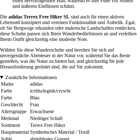
einen hervorragenden Halt, während es Ihre Füße vor Stößen
und äußeren Einflüssen schützt.
Die
adidas Terrex Free Hiker SL
sind auch für einen aktiven
Lebensstil konzipiert und vereinen Funktionalität und Ästhetik. Egal,
ob Sie Bergwege erkunden oder malerische Landschaften entdecken,
diese Schuhe passen sich Ihren Wanderbedürfnissen an und verleihen
Ihrem Outfit gleichzeitig eine moderne Note.
Wählen Sie diese Wanderschuhe und bereiten Sie sich auf
unvergessliche Abenteuer in der Natur vor, während Sie das Beste
genießen, was die Natur zu bieten hat, und gleichzeitig für jede
Herausforderung gerüstet sind, die auf Sie zukommt.
Zusätzliche Informationen
Marke
adidas
Farbe
iceblu/legink/crywht
Farbe
Blau
Geschlecht
Frau
Altersgruppe
Erwachsene
Merkmal
Niedriger Schaft
Sortiment
Terrex Free Hiker
Hauptmaterial
Synthetisches Material / Textil
Sohle
abriebfestes Gummi