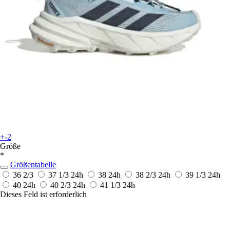
+-2
Größe
*
Größentabelle
36 2/3
37 1/3
24h
38
24h
38 2/3
24h
39 1/3
24h
40
24h
40 2/3
24h
41 1/3
24h
Dieses Feld ist erforderlich