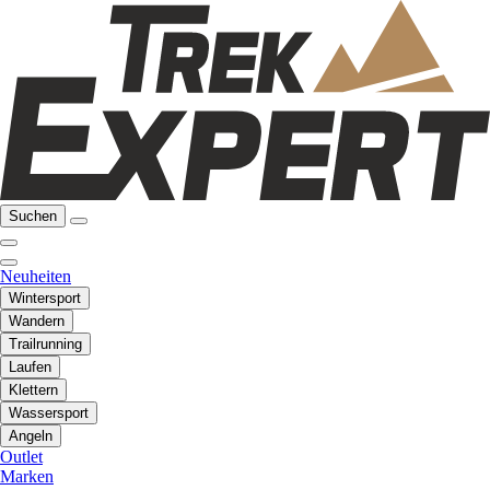
Suchen
Neuheiten
Wintersport
Wandern
Trailrunning
Laufen
Klettern
Wassersport
Angeln
Outlet
Marken