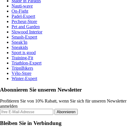
Made in Paradis
Nauti-wave
On-Fight
Padel-Expert
Pecheur-Store
Pet and Garden
Slowood Interior
Smash-Expert
Sneak'In
Sneakids
Sport is good
Training-Fit
Triathlon-Expert
TripnBikers
Vélo-Store
Winter-Expert
Abonnieren Sie unseren Newsletter
Profitieren Sie von 10% Rabatt, wenn Sie sich für unseren Newsletter
anmelden
Abonnieren
Bleiben Sie in Verbindung