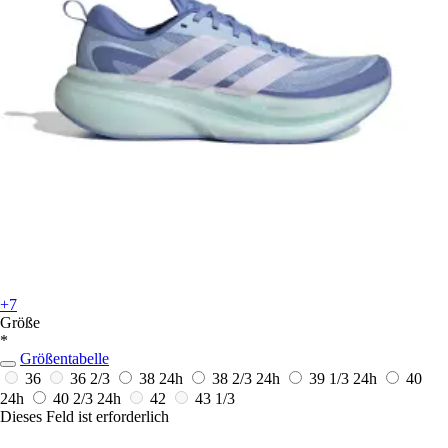
+7
Größe
*
Größentabelle
36
36 2/3
38
24h
38 2/3
24h
39 1/3
24h
40
24h
40 2/3
24h
42
43 1/3
Dieses Feld ist erforderlich