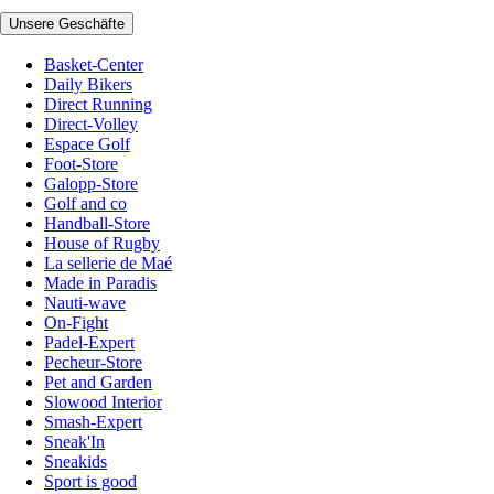
Unsere Geschäfte
Basket-Center
Daily Bikers
Direct Running
Direct-Volley
Espace Golf
Foot-Store
Galopp-Store
Golf and co
Handball-Store
House of Rugby
La sellerie de Maé
Made in Paradis
Nauti-wave
On-Fight
Padel-Expert
Pecheur-Store
Pet and Garden
Slowood Interior
Smash-Expert
Sneak'In
Sneakids
Sport is good