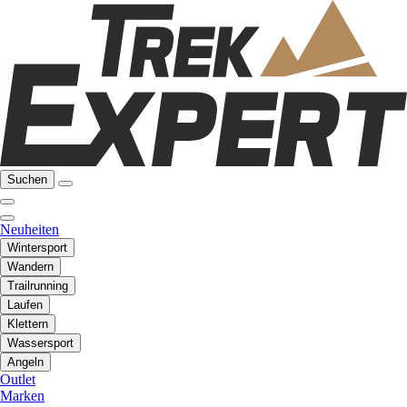
Suchen
Neuheiten
Wintersport
Wandern
Trailrunning
Laufen
Klettern
Wassersport
Angeln
Outlet
Marken