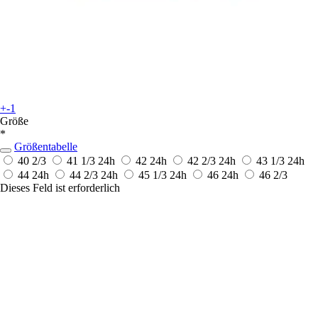
+-1
Größe
*
Größentabelle
40 2/3
41 1/3
24h
42
24h
42 2/3
24h
43 1/3
24h
44
24h
44 2/3
24h
45 1/3
24h
46
24h
46 2/3
Dieses Feld ist erforderlich