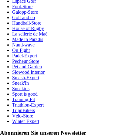
Espace Golf
Foot-Store
Galopp-Store
Golf and co
Handball-Store
House of Rugby
La sellerie de Maé
Made in Paradis
Nauti-wave
On-Fight
Padel-Expert
Pecheur-Store
Pet and Garden
Slowood Interior
Smash-Expert
Sneak'In
Sneakids
Sport is good
Training-Fit
Triathlon-Expert
TripnBikers
Vélo-Store
Winter-Expert
Abonnieren Sie unseren Newsletter