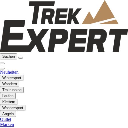
Suchen
Neuheiten
Wintersport
Wandern
Trailrunning
Laufen
Klettern
Wassersport
Angeln
Outlet
Marken