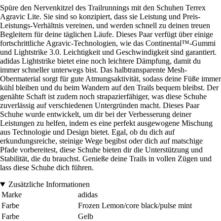
Spüre den Nervenkitzel des Trailrunnings mit den Schuhen Terrex
Agravic Lite. Sie sind so konzipiert, dass sie Leistung und Preis-
Leistungs-Verhältnis vereinen, und werden schnell zu deinen treuen
Begleitern für deine täglichen Läufe. Dieses Paar verfügt über einige
fortschrittliche Agravic-Technologien, wie das Continental™-Gummi
und Lightstrike 3.0. Leichtigkeit und Geschwindigkeit sind garantiert.
adidas Lightstrike bietet eine noch leichtere Dämpfung, damit du
immer schneller unterwegs bist. Das halbtransparente Mesh-
Obermaterial sorgt für gute Atmungsaktivität, sodass deine Füße immer
kühl bleiben und du beim Wandern auf den Trails bequem bleibst. Der
genähte Schaft ist zudem noch strapazierfähiger, was diese Schuhe
zuverlässig auf verschiedenen Untergründen macht. Dieses Paar
Schuhe wurde entwickelt, um dir bei der Verbesserung deiner
Leistungen zu helfen, indem es eine perfekt ausgewogene Mischung
aus Technologie und Design bietet. Egal, ob du dich auf
erkundungsreiche, steinige Wege begibst oder dich auf matschige
Pfade vorbereitest, diese Schuhe bieten dir die Unterstützung und
Stabilität, die du brauchst. Genieße deine Trails in vollen Zügen und
lass diese Schuhe dich führen.
Zusätzliche Informationen
Marke
adidas
Farbe
Frozen Lemon/core black/pulse mint
Farbe
Gelb