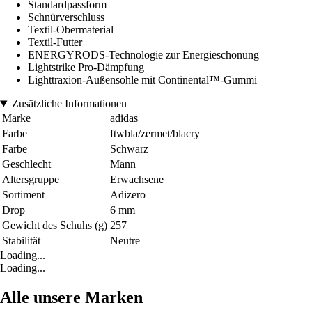
Standardpassform
Schnürverschluss
Textil-Obermaterial
Textil-Futter
ENERGYRODS-Technologie zur Energieschonung
Lightstrike Pro-Dämpfung
Lighttraxion-Außensohle mit Continental™-Gummi
Zusätzliche Informationen
Marke
adidas
Farbe
ftwbla/zermet/blacry
Farbe
Schwarz
Geschlecht
Mann
Altersgruppe
Erwachsene
Sortiment
Adizero
Drop
6 mm
Gewicht des Schuhs (g)
257
Stabilität
Neutre
Loading...
Loading...
Alle unsere Marken