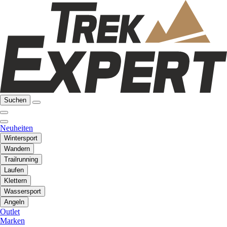
Suchen
Neuheiten
Wintersport
Wandern
Trailrunning
Laufen
Klettern
Wassersport
Angeln
Outlet
Marken