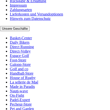
Rückgabe & Erstattung
Impressum
Zahlungsarten
Lieferkosten und Versandoptionen
Hinweis zum Datenschutz
Unsere Geschäfte
Basket-Center
Daily Bikers
Direct Running
Direct-Volley
Espace Golf
Foot-Store
Galopp-Store
Golf and co
Handball-Store
House of Rugby
La sellerie de Maé
Made in Paradis
Nauti-wave
On-Fight
Padel-Expert
Pecheur-Store
Pet and Garden