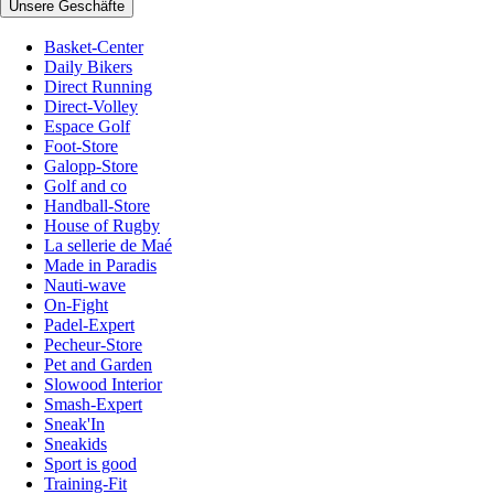
Unsere Geschäfte
Basket-Center
Daily Bikers
Direct Running
Direct-Volley
Espace Golf
Foot-Store
Galopp-Store
Golf and co
Handball-Store
House of Rugby
La sellerie de Maé
Made in Paradis
Nauti-wave
On-Fight
Padel-Expert
Pecheur-Store
Pet and Garden
Slowood Interior
Smash-Expert
Sneak'In
Sneakids
Sport is good
Training-Fit