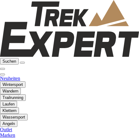
Suchen
Neuheiten
Wintersport
Wandern
Trailrunning
Laufen
Klettern
Wassersport
Angeln
Outlet
Marken