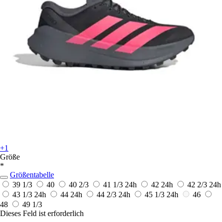
+1
Größe
*
Größentabelle
39 1/3
40
40 2/3
41 1/3
24h
42
24h
42 2/3
24h
43 1/3
24h
44
24h
44 2/3
24h
45 1/3
24h
46
48
49 1/3
Dieses Feld ist erforderlich