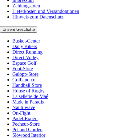
Impressum
Zahlungsarten
Lieferkosten und Versandoptionen
Hinweis zum Datenschutz
Unsere Geschäfte
Basket-Center
Daily Bikers
Direct Running
Direct-Volley
Espace Golf
Foot-Store
Galopp-Store
Golf and co
Handball-Store
House of Rugby
La sellerie de Maé
Made in Paradis
Nauti-wave
On-Fight
Padel-Expert
Pecheur-Store
Pet and Garden
Slowood Interior