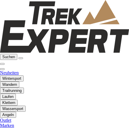
Suchen
Neuheiten
Wintersport
Wandern
Trailrunning
Laufen
Klettern
Wassersport
Angeln
Outlet
Marken