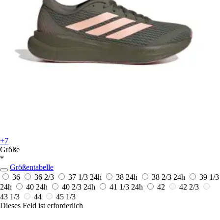
+7
Größe
*
Größentabelle
36
36 2/3
37 1/3
24h
38
24h
38 2/3
24h
39 1/3
24h
40
24h
40 2/3
24h
41 1/3
24h
42
42 2/3
43 1/3
44
45 1/3
Dieses Feld ist erforderlich