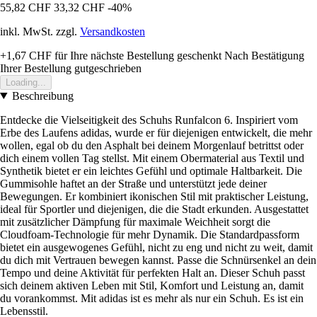
55,82 CHF
33,32 CHF
-40%
inkl. MwSt. zzgl.
Versandkosten
+1,67 CHF
für Ihre nächste Bestellung geschenkt
Nach Bestätigung
Ihrer Bestellung gutgeschrieben
Loading...
Beschreibung
Entdecke die Vielseitigkeit des Schuhs Runfalcon 6. Inspiriert vom
Erbe des Laufens adidas, wurde er für diejenigen entwickelt, die mehr
wollen, egal ob du den Asphalt bei deinem Morgenlauf betrittst oder
dich einem vollen Tag stellst. Mit einem Obermaterial aus Textil und
Synthetik bietet er ein leichtes Gefühl und optimale Haltbarkeit. Die
Gummisohle haftet an der Straße und unterstützt jede deiner
Bewegungen. Er kombiniert ikonischen Stil mit praktischer Leistung,
ideal für Sportler und diejenigen, die die Stadt erkunden. Ausgestattet
mit zusätzlicher Dämpfung für maximale Weichheit sorgt die
Cloudfoam-Technologie für mehr Dynamik. Die Standardpassform
bietet ein ausgewogenes Gefühl, nicht zu eng und nicht zu weit, damit
du dich mit Vertrauen bewegen kannst. Passe die Schnürsenkel an dein
Tempo und deine Aktivität für perfekten Halt an. Dieser Schuh passt
sich deinem aktiven Leben mit Stil, Komfort und Leistung an, damit
du vorankommst. Mit adidas ist es mehr als nur ein Schuh. Es ist ein
Lebensstil.