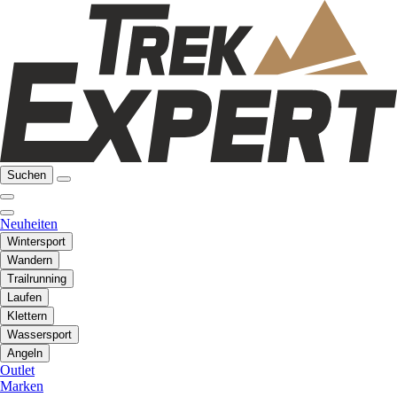
Suchen
Neuheiten
Wintersport
Wandern
Trailrunning
Laufen
Klettern
Wassersport
Angeln
Outlet
Marken