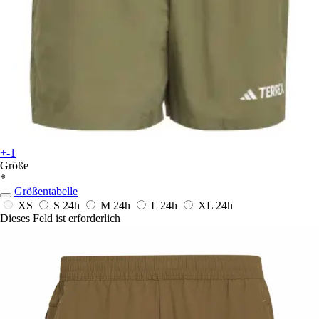
+-1
Größe
*
Größentabelle
XS
S
24h
M
24h
L
24h
XL
24h
Dieses Feld ist erforderlich