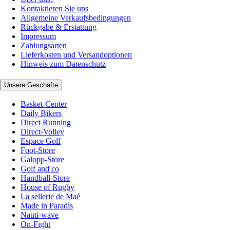
Kontaktieren Sie uns
Allgemeine Verkaufsbedingungen
Rückgabe & Erstattung
Impressum
Zahlungsarten
Lieferkosten und Versandoptionen
Hinweis zum Datenschutz
Unsere Geschäfte
Basket-Center
Daily Bikers
Direct Running
Direct-Volley
Espace Golf
Foot-Store
Galopp-Store
Golf and co
Handball-Store
House of Rugby
La sellerie de Maé
Made in Paradis
Nauti-wave
On-Fight