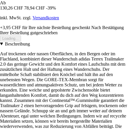
Ab
130,26 CHF
78,94 CHF
-39%
inkl. MwSt. zzgl.
Versandkosten
+3,95 CHF
für Ihre nächste Bestellung geschenkt
Nach Bestätigung
Ihrer Bestellung gutgeschrieben
Loading...
Beschreibung
Auf trockenen oder nassen Oberflächen, in den Bergen oder im
Flachland, kombiniert dieser Wanderschuh adidas Terrex Trailmaker
2.0 das geringe Gewicht und den Komfort eines Laufschuhs mit dem
zusätzlichen Halt und der Haftung eines Wanderschuhs. Der
mittelhohe Schaft stabilisiert den Knöchel und hält ihn auf den
unebensten Wegen. Die GORE-TEX-Membran sorgt für
wasserdichten und atmungsaktiven Schutz, um bei jedem Wetter zu
erkunden. Eine weiche und gepolsterte Zwischensohle bietet
langanhaltenden Komfort, damit du dich auf den Weg konzentrieren
kannst. Zusammen mit der Continental™-Gummisohle garantiert die
Trailmaker 2 einen hervorragenden Grip auf felsigem, trockenem oder
nassem Gelände. Schnupp sie an und geh immer weiter auf deinem
Abenteuer, egal unter welchen Bedingungen. Indem wir auf recycelte
Materialien setzen, können wir bereits hergestellte Materialien
wiederverwenden, was zur Reduzierung von Abfällen beiträgt. Die