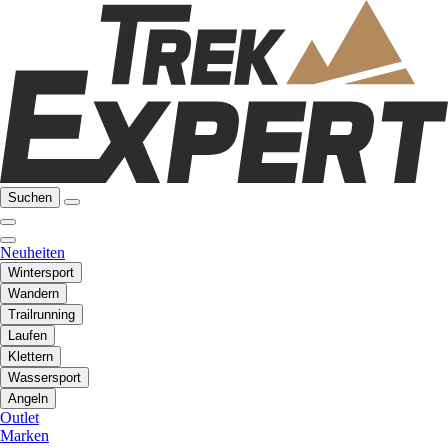
Suchen
Neuheiten
Wintersport
Wandern
Trailrunning
Laufen
Klettern
Wassersport
Angeln
Outlet
Marken