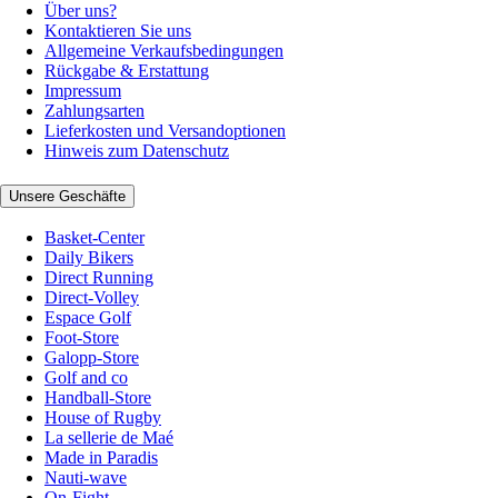
Über uns?
Kontaktieren Sie uns
Allgemeine Verkaufsbedingungen
Rückgabe & Erstattung
Impressum
Zahlungsarten
Lieferkosten und Versandoptionen
Hinweis zum Datenschutz
Unsere Geschäfte
Basket-Center
Daily Bikers
Direct Running
Direct-Volley
Espace Golf
Foot-Store
Galopp-Store
Golf and co
Handball-Store
House of Rugby
La sellerie de Maé
Made in Paradis
Nauti-wave
On-Fight