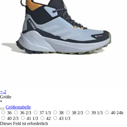
+-2
Größe
*
Größentabelle
36
36 2/3
37 1/3
38
38 2/3
39 1/3
40
24h
40 2/3
41 1/3
42
43 1/3
Dieses Feld ist erforderlich