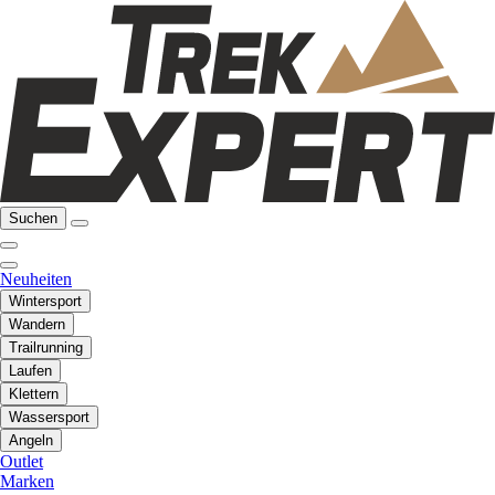
Suchen
Neuheiten
Wintersport
Wandern
Trailrunning
Laufen
Klettern
Wassersport
Angeln
Outlet
Marken