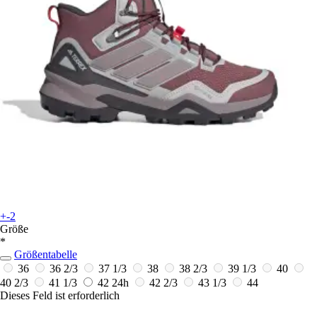
+-2
Größe
*
Größentabelle
36
36 2/3
37 1/3
38
38 2/3
39 1/3
40
40 2/3
41 1/3
42
24h
42 2/3
43 1/3
44
Dieses Feld ist erforderlich