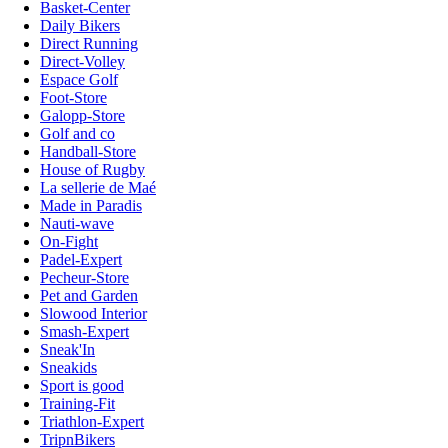
Basket-Center
Daily Bikers
Direct Running
Direct-Volley
Espace Golf
Foot-Store
Galopp-Store
Golf and co
Handball-Store
House of Rugby
La sellerie de Maé
Made in Paradis
Nauti-wave
On-Fight
Padel-Expert
Pecheur-Store
Pet and Garden
Slowood Interior
Smash-Expert
Sneak'In
Sneakids
Sport is good
Training-Fit
Triathlon-Expert
TripnBikers