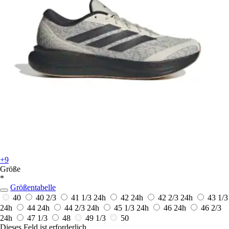
+9
Größe
*
Größentabelle
40
40 2/3
41 1/3
24h
42
24h
42 2/3
24h
43 1/3
24h
44
24h
44 2/3
24h
45 1/3
24h
46
24h
46 2/3
24h
47 1/3
48
49 1/3
50
Dieses Feld ist erforderlich