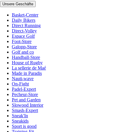
Unsere Geschäfte
Basket-Center
Daily Bikers
Direct Running
Direct-Volley
Espace Golf
Foot-Store
Galopp-Store
Golf and co
Handball-Store
House of Rugby
La sellerie de Maé
Made in Paradis
Nauti-wave
On-Fight
Padel-Expert
Pecheur-Store
Pet and Garden
Slowood Interior
Smash-Expert
Sneak'In
Sneakids
Sport is good
Training-Fit