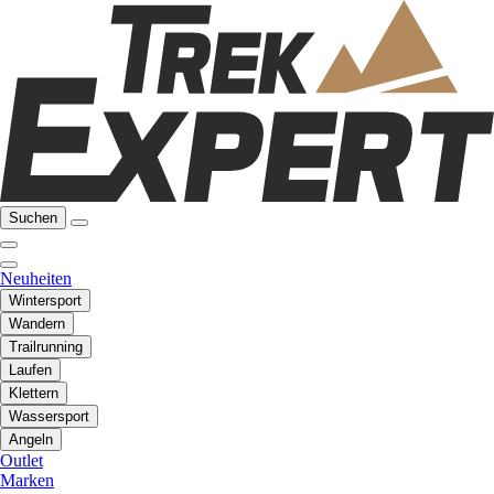
Suchen
Neuheiten
Wintersport
Wandern
Trailrunning
Laufen
Klettern
Wassersport
Angeln
Outlet
Marken