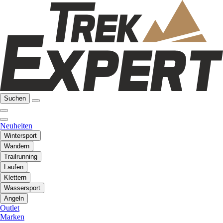
Suchen
Neuheiten
Wintersport
Wandern
Trailrunning
Laufen
Klettern
Wassersport
Angeln
Outlet
Marken