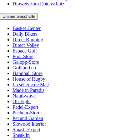
Hinweis zum Datenschutz
Unsere Geschäfte
Basket-Center
Daily Bikers
Direct Running
Direct-Volley
Espace Golf
Foot-Store
Galopp-Store
Golf and co
Handball-Store
House of Rugby
La sellerie de Maé
Made in Paradis
Nauti-wave
On-Fight
Padel-Expert
Pecheur-Store
Pet and Garden
Slowood Interior
Smash-Expert
Sneak'In