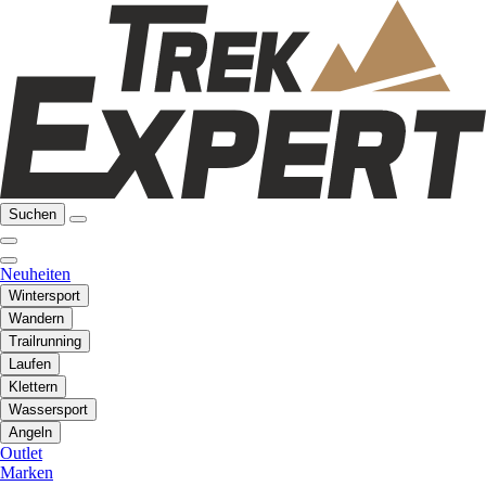
Suchen
Neuheiten
Wintersport
Wandern
Trailrunning
Laufen
Klettern
Wassersport
Angeln
Outlet
Marken