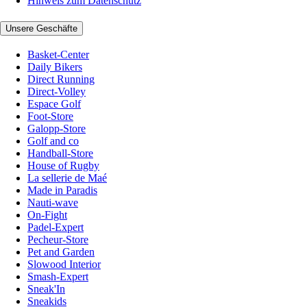
Hinweis zum Datenschutz
Unsere Geschäfte
Basket-Center
Daily Bikers
Direct Running
Direct-Volley
Espace Golf
Foot-Store
Galopp-Store
Golf and co
Handball-Store
House of Rugby
La sellerie de Maé
Made in Paradis
Nauti-wave
On-Fight
Padel-Expert
Pecheur-Store
Pet and Garden
Slowood Interior
Smash-Expert
Sneak'In
Sneakids