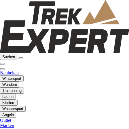
Suchen
Neuheiten
Wintersport
Wandern
Trailrunning
Laufen
Klettern
Wassersport
Angeln
Outlet
Marken