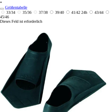
*
Größentabelle
33/34
35/36
37/38
39/40
41/42
24h
43/44
45/46
Dieses Feld ist erforderlich