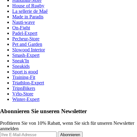
Handball-Store
House of Rugby
La sellerie de Maé
Made in Paradis
Nauti-wave
On-Fight
Padel-Expert
Pecheur-Store
Pet and Garden
Slowood Interior
Smash-Expert
Sneak'In
Sneakids
Sport is good
Training-Fit
Triathlon-Expert
TripnBikers
Vélo-Store
Winter-Expert
Abonnieren Sie unseren Newsletter
Profitieren Sie von 10% Rabatt, wenn Sie sich für unseren Newsletter
anmelden
Abonnieren