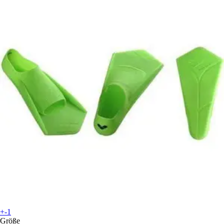
+-1
Größe