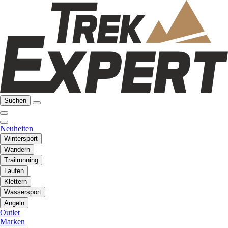
Suchen
Neuheiten
Wintersport
Wandern
Trailrunning
Laufen
Klettern
Wassersport
Angeln
Outlet
Marken