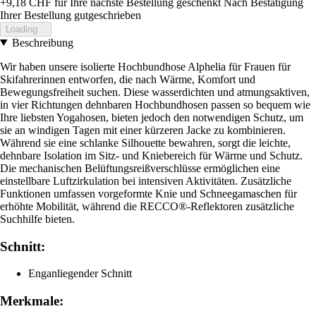
+9,18 CHF
für Ihre nächste Bestellung geschenkt
Nach Bestätigung
Ihrer Bestellung gutgeschrieben
Loading...
Beschreibung
Wir haben unsere isolierte Hochbundhose Alphelia für Frauen für
Skifahrerinnen entworfen, die nach Wärme, Komfort und
Bewegungsfreiheit suchen. Diese wasserdichten und atmungsaktiven,
in vier Richtungen dehnbaren Hochbundhosen passen so bequem wie
Ihre liebsten Yogahosen, bieten jedoch den notwendigen Schutz, um
sie an windigen Tagen mit einer kürzeren Jacke zu kombinieren.
Während sie eine schlanke Silhouette bewahren, sorgt die leichte,
dehnbare Isolation im Sitz- und Kniebereich für Wärme und Schutz.
Die mechanischen Belüftungsreißverschlüsse ermöglichen eine
einstellbare Luftzirkulation bei intensiven Aktivitäten. Zusätzliche
Funktionen umfassen vorgeformte Knie und Schneegamaschen für
erhöhte Mobilität, während die RECCO®-Reflektoren zusätzliche
Suchhilfe bieten.
Schnitt:
Enganliegender Schnitt
Merkmale: