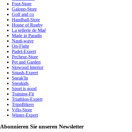
Foot-Store
Galopp-Store
Golf and co
Handball-Store
House of Rugby
La sellerie de Maé
Made in Paradis
Nauti-wave
On-Fight
Padel-Expert
Pecheur-Store
Pet and Garden
Slowood Interior
Smash-Expert
Sneak'In
Sneakids
Sport is good
Training-Fit
Triathlon-Expert
TripnBikers
Vélo-Store
Winter-Expert
Abonnieren Sie unseren Newsletter