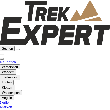
Suchen
Neuheiten
Wintersport
Wandern
Trailrunning
Laufen
Klettern
Wassersport
Angeln
Outlet
Marken