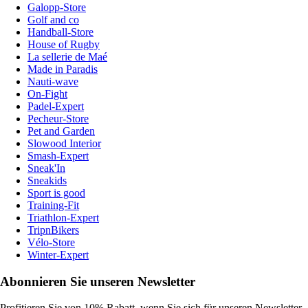
Galopp-Store
Golf and co
Handball-Store
House of Rugby
La sellerie de Maé
Made in Paradis
Nauti-wave
On-Fight
Padel-Expert
Pecheur-Store
Pet and Garden
Slowood Interior
Smash-Expert
Sneak'In
Sneakids
Sport is good
Training-Fit
Triathlon-Expert
TripnBikers
Vélo-Store
Winter-Expert
Abonnieren Sie unseren Newsletter
Profitieren Sie von 10% Rabatt, wenn Sie sich für unseren Newsletter