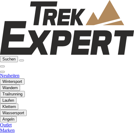
Suchen
Neuheiten
Wintersport
Wandern
Trailrunning
Laufen
Klettern
Wassersport
Angeln
Outlet
Marken