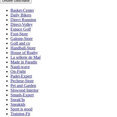
Unsere Geschäfte
Basket-Center
Daily Bikers
Direct Running
Direct-Volley
Espace Golf
Foot-Store
Galopp-Store
Golf and co
Handball-Store
House of Rugby
La sellerie de Maé
Made in Paradis
Nauti-wave
On-Fight
Padel-Expert
Pecheur-Store
Pet and Garden
Slowood Interior
Smash-Expert
Sneak'In
Sneakids
Sport is good
Training-Fit