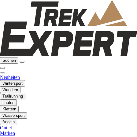
Suchen
Neuheiten
Wintersport
Wandern
Trailrunning
Laufen
Klettern
Wassersport
Angeln
Outlet
Marken