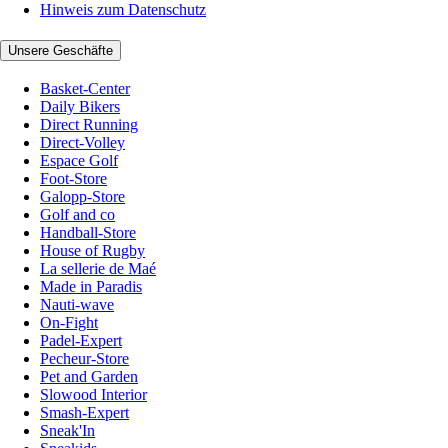
Hinweis zum Datenschutz
Unsere Geschäfte
Basket-Center
Daily Bikers
Direct Running
Direct-Volley
Espace Golf
Foot-Store
Galopp-Store
Golf and co
Handball-Store
House of Rugby
La sellerie de Maé
Made in Paradis
Nauti-wave
On-Fight
Padel-Expert
Pecheur-Store
Pet and Garden
Slowood Interior
Smash-Expert
Sneak'In