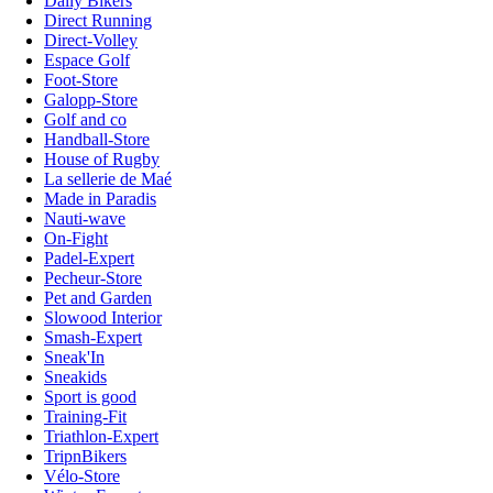
Daily Bikers
Direct Running
Direct-Volley
Espace Golf
Foot-Store
Galopp-Store
Golf and co
Handball-Store
House of Rugby
La sellerie de Maé
Made in Paradis
Nauti-wave
On-Fight
Padel-Expert
Pecheur-Store
Pet and Garden
Slowood Interior
Smash-Expert
Sneak'In
Sneakids
Sport is good
Training-Fit
Triathlon-Expert
TripnBikers
Vélo-Store