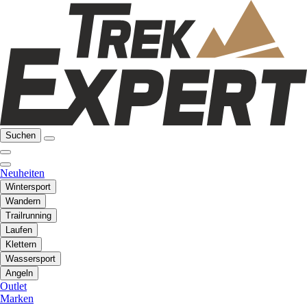
Suchen
Neuheiten
Wintersport
Wandern
Trailrunning
Laufen
Klettern
Wassersport
Angeln
Outlet
Marken