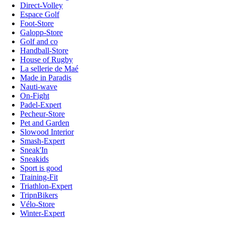
Direct-Volley
Espace Golf
Foot-Store
Galopp-Store
Golf and co
Handball-Store
House of Rugby
La sellerie de Maé
Made in Paradis
Nauti-wave
On-Fight
Padel-Expert
Pecheur-Store
Pet and Garden
Slowood Interior
Smash-Expert
Sneak'In
Sneakids
Sport is good
Training-Fit
Triathlon-Expert
TripnBikers
Vélo-Store
Winter-Expert