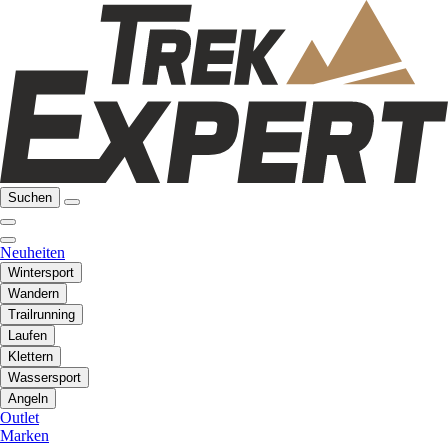
Suchen
Neuheiten
Wintersport
Wandern
Trailrunning
Laufen
Klettern
Wassersport
Angeln
Outlet
Marken