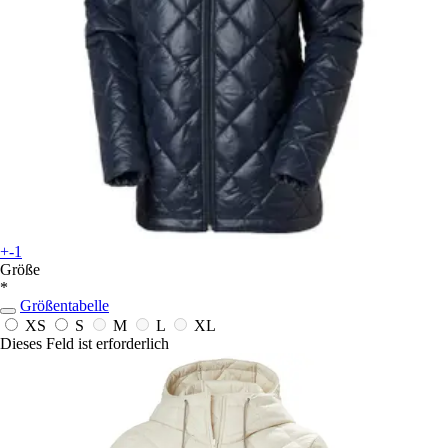
+-1
Größe
*
Größentabelle
XS
S
M
L
XL
Dieses Feld ist erforderlich