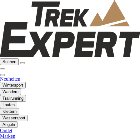
Suchen
Neuheiten
Wintersport
Wandern
Trailrunning
Laufen
Klettern
Wassersport
Angeln
Outlet
Marken