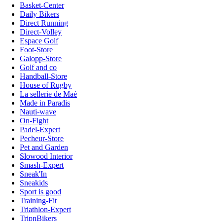
Basket-Center
Daily Bikers
Direct Running
Direct-Volley
Espace Golf
Foot-Store
Galopp-Store
Golf and co
Handball-Store
House of Rugby
La sellerie de Maé
Made in Paradis
Nauti-wave
On-Fight
Padel-Expert
Pecheur-Store
Pet and Garden
Slowood Interior
Smash-Expert
Sneak'In
Sneakids
Sport is good
Training-Fit
Triathlon-Expert
TripnBikers