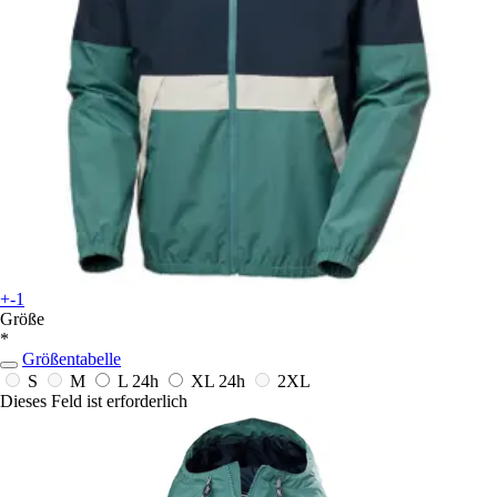
+-1
Größe
*
Größentabelle
S
M
L
24h
XL
24h
2XL
Dieses Feld ist erforderlich