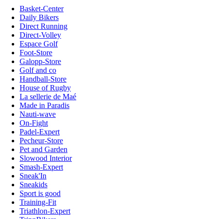
Basket-Center
Daily Bikers
Direct Running
Direct-Volley
Espace Golf
Foot-Store
Galopp-Store
Golf and co
Handball-Store
House of Rugby
La sellerie de Maé
Made in Paradis
Nauti-wave
On-Fight
Padel-Expert
Pecheur-Store
Pet and Garden
Slowood Interior
Smash-Expert
Sneak'In
Sneakids
Sport is good
Training-Fit
Triathlon-Expert