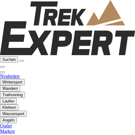
Suchen
Neuheiten
Wintersport
Wandern
Trailrunning
Laufen
Klettern
Wassersport
Angeln
Outlet
Marken