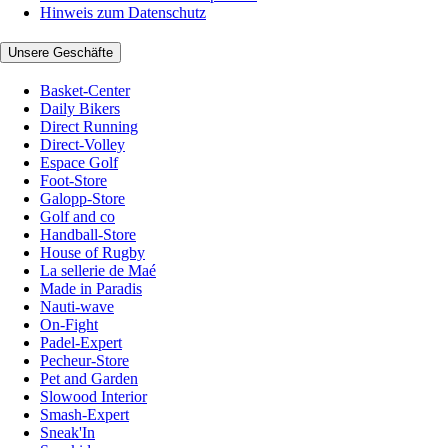
Hinweis zum Datenschutz
Unsere Geschäfte
Basket-Center
Daily Bikers
Direct Running
Direct-Volley
Espace Golf
Foot-Store
Galopp-Store
Golf and co
Handball-Store
House of Rugby
La sellerie de Maé
Made in Paradis
Nauti-wave
On-Fight
Padel-Expert
Pecheur-Store
Pet and Garden
Slowood Interior
Smash-Expert
Sneak'In