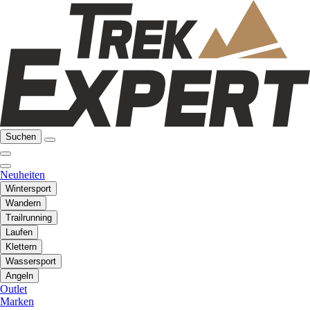
Suchen
Neuheiten
Wintersport
Wandern
Trailrunning
Laufen
Klettern
Wassersport
Angeln
Outlet
Marken