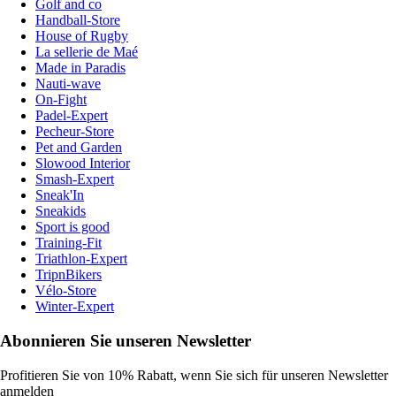
Golf and co
Handball-Store
House of Rugby
La sellerie de Maé
Made in Paradis
Nauti-wave
On-Fight
Padel-Expert
Pecheur-Store
Pet and Garden
Slowood Interior
Smash-Expert
Sneak'In
Sneakids
Sport is good
Training-Fit
Triathlon-Expert
TripnBikers
Vélo-Store
Winter-Expert
Abonnieren Sie unseren Newsletter
Profitieren Sie von 10% Rabatt, wenn Sie sich für unseren Newsletter
anmelden