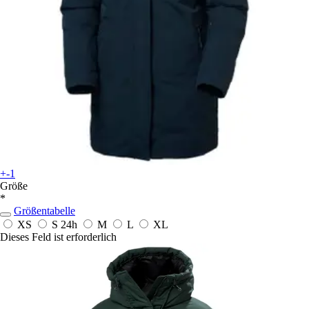
+-1
Größe
*
Größentabelle
XS
S
24h
M
L
XL
Dieses Feld ist erforderlich