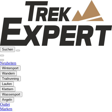
Suchen
Neuheiten
Wintersport
Wandern
Trailrunning
Laufen
Klettern
Wassersport
Angeln
Outlet
Marken