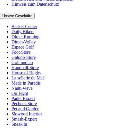
Hinweis zum Datenschutz
Unsere Geschäfte
Basket-Center
Daily Bikers
Direct Running
Direct-Volley
Espace Golf
Foot-Store
Galopp-Store
Golf and co
Handball-Store
House of Rugby
La sellerie de Maé
Made in Paradis
Nauti-wave
On-Fight
Padel-Expert
Pecheur-Store
Pet and Garden
Slowood Interior
Smash-Expert
Sneak'In