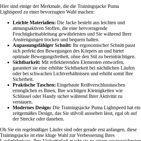
Hier sind einige der Merkmale, die die Trainingsjacke Puma
Lightspeed zu einer bevorzugten Wahl machen:
Leichte Materialien:
Die Jacke besteht aus leichten und
atmungsaktiven Stoffen, die eine hervorragende
Feuchtigkeitsableitung gewährleisten und Sie während Ihrer
Anstrengungen trocken und bequem halten.
Anpassungsfähiger Schnitt:
Ihr ergonomischer Schnitt passt
sich perfekt den Bewegungen des Körpers an und bietet
optimale Bewegungsfreiheit, ohne den Stil zu beeinträchtigen.
Sichtbarkeit:
Mit reflektierenden Elementen entworfen,
garantiert sie eine erhöhte Sichtbarkeit bei nächtlichen Läufen
oder bei schwachen Lichtverhältnissen und erhöht somit Ihre
Sicherheit.
Praktische Taschen:
Eingebaute Reißverschlusstaschen
ermöglichen es Ihnen, Ihre wichtigen Kleinigkeiten wie
Schlüssel oder Handy sicher während Ihrer Aktivität zu
verstauen.
Modernes Design:
Die Trainingsjacke Puma Lightspeed hat ein
zeitgemäßes Design, das Sie stilvoll aussehen lässt, egal ob auf
der Strecke oder daneben.
Ob Sie ein regelmäßiger Läufer sind oder gerade erst anfangen, diese
Trainingsjacke ist eine kluge Wahl zur Verbesserung Ihres
Lauferlebnisses. Ihre Vielseitigkeit macht sie zu einem ausgezeichneten