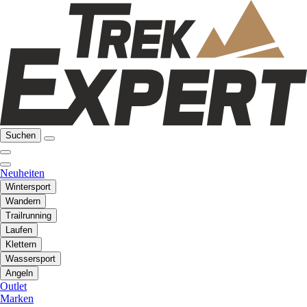
Suchen
Neuheiten
Wintersport
Wandern
Trailrunning
Laufen
Klettern
Wassersport
Angeln
Outlet
Marken